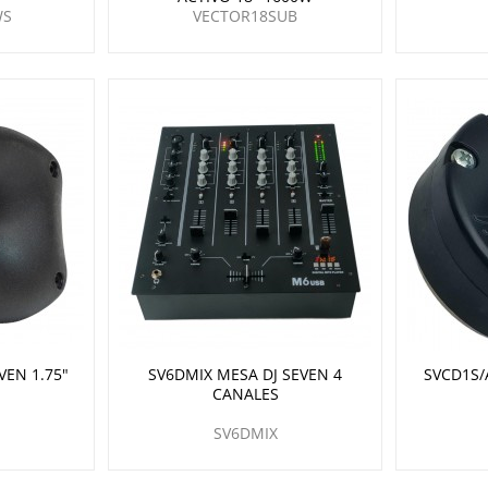
WS
VECTOR18SUB
VEN 1.75"
SV6DMIX MESA DJ SEVEN 4
SVCD1S/
CANALES
SV6DMIX