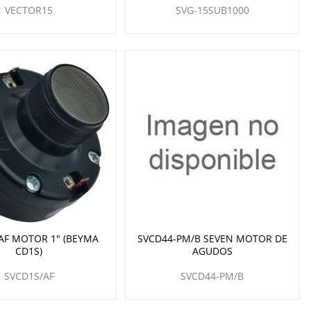
VECTOR15
SVG-15SUB1000
AF MOTOR 1" (BEYMA
SVCD44-PM/B SEVEN MOTOR DE
CD1S)
AGUDOS
SVCD1S/AF
SVCD44-PM/B