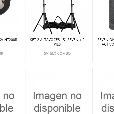
SV-HT200R
SET 2 ALTAVOCES 15" SEVEN + 2
SEVEN O
PIES
ACTIVO
0R
SV15LX-COMBO