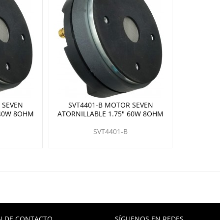
 SEVEN
SVT4401-B MOTOR SEVEN
 40W 8OHM
ATORNILLABLE 1.75" 60W 8OHM
SVT4401-B
N DE CONTACTO
SÍGUENOS EN REDES