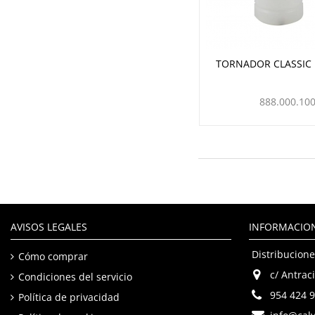
TORNADOR CLASSIC
888.000.10
AVISOS LEGALES
INFORMACIO
Distribucione
Cómo comprar
c/ Antraci
Condiciones del servicio
954 424 
Política de privacidad