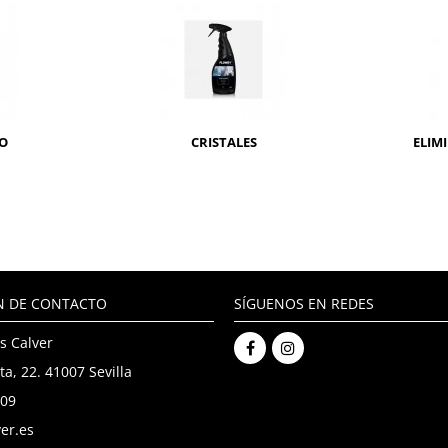
RO
CRISTALES
ELIM
N DE CONTACTO
SÍGUENOS EN REDES
s Calver
ta, 22. 41007 Sevilla
909
er.es