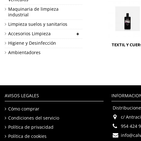
Maquinaria de limpieza
industrial
Limpieza suelos y sanitarios
Accesorios Limpieza
Higiene y Desinfección
TEXTIL Y CUE
Ambientadores
AVISOS LEGALES
INFORMACIO
Distribucione
Cómo comprar
c/ Antraci
Condiciones del servicio
954 424 
Política de privacidad
info@calv
Política de cookies