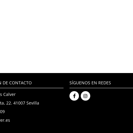
N DE CONTACTO
SÍGUENOS EN REDES
s Calver
ta, 22. 41007 Sevilla
909
er.es