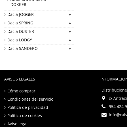
DOKKER
Dacia JOGGER
Dacia SPRING
Dacia DUSTER
Dacia LODGY
Dacia SANDERO
AVISOS LEGALES
INFORMACIO
Distribucione
Cómo comprar
c/ Antraci
Condiciones del servicio
954 424 
Política de privacidad
info@calv
Política de cookies
Aviso legal