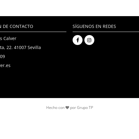
N DE CONTACTO
SÍGUENOS EN REDES
s Calver
ta, 22. 41007 Sevilla
909
er.es
Hecho con
por
Grupo TP