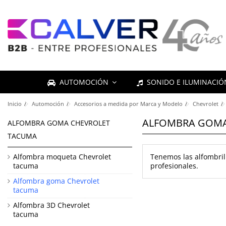
AUTOMOCIÓN
SONIDO E ILUMINACI
Inicio
Automoción
Accesorios a medida por Marca y Modelo
Chevrolet
ALFOMBRA GOMA
ALFOMBRA GOMA CHEVROLET
TACUMA
Alfombra moqueta Chevrolet
Tenemos las alfombril
tacuma
profesionales.
Alfombra goma Chevrolet
tacuma
Alfombra 3D Chevrolet
tacuma